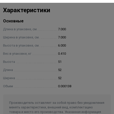
Характеристики
Основные
Длина в упаковке, см.
7.000
Ширина в упаковке, см.
7.000
Высота в упаковке, см.
6.000
Вес в упаковке, кг
0.410
Высота
51
Длина
52
Ширина
52
Объем
0.000138
Производитель оставляет за собой право без уведомления
менять характеристики, внешний вид, комплектацию
товара и место его производства. Указанная информация