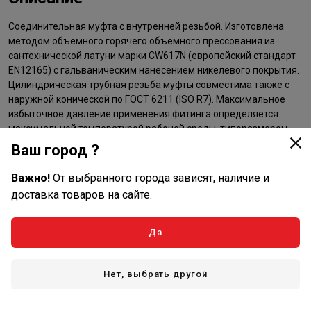
Соединительная муфта с внутренней резьбой. Изготовлена
методом объемного горячего объемного прессования из
сантехнической латуни марки CW617N (европейский стандарт
EN12165) с гальваническим нанесением никелевого покрытия.
Цилиндрическая трубная резьба муфты совместима также с
наружной конической по ГОСТ 6211 (ISO R7). Максимальное
избыточное давление применения фитинга определяется
максимальной температурой рабочей среды, типоразмером
изделия (условным диаметром до/более 1”): при 120 °С –
Ваш город ?
40/25, 200 – 3,0/2,7, 250 – 2,7/1,7 бар.
Важно!
От выбранного города зависят, наличие и
доставка товаров на сайте.
Да
Нет, выбрать другой