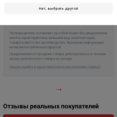
Вес в упаковке, кг
0.443
Нет, выбрать другой
Объем
0.000625
Производитель оставляет за собой право без уведомления
менять характеристики, внешний вид, комплектацию
товара и место его производства. Указанная информация
не является публичной офертой.
Предложение по продаже товара действительно в течение
срока наличия этого товара на складе.
Нашли ошибку в характеристиках или описании товара?
Отзывы реальных покупателей