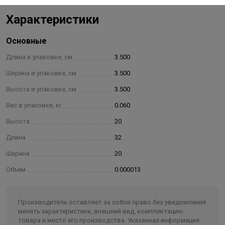
Характеристики
Основные
Длина в упаковке, см.
3.500
Ширина в упаковке, см.
3.500
Высота в упаковке, см.
3.500
Вес в упаковке, кг
0.060
Высота
20
Длина
32
Ширина
20
Объем
0.000013
Производитель оставляет за собой право без уведомления
менять характеристики, внешний вид, комплектацию
товара и место его производства. Указанная информация