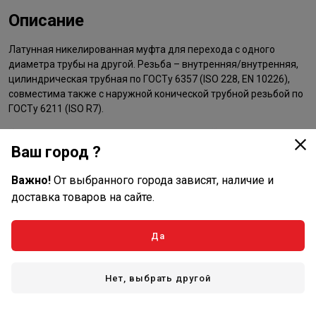
Описание
Латунная никелированная муфта для перехода с одного
диаметра трубы на другой. Резьба – внутренняя/внутренняя,
цилиндрическая трубная по ГОСТу 6357 (ISO 228, EN 10226),
совместима также с наружной конической трубной резьбой по
ГОСТу 6211 (ISO R7).
Ваш город ?
Важно!
От выбранного города зависят, наличие и
доставка товаров на сайте.
Да
Нет, выбрать другой