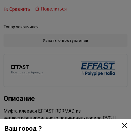
Поделиться
Сравнить
Товар закончился
Узнать о поступлении
EFFAST
Все товары бренда
Описание
Муфта клеевая EFFAST RDRMAD из
непластифицированного поливинилхлорида PVC-U.
Изделия из ПВХ оптимальны для транспортировки
Ваш город ?