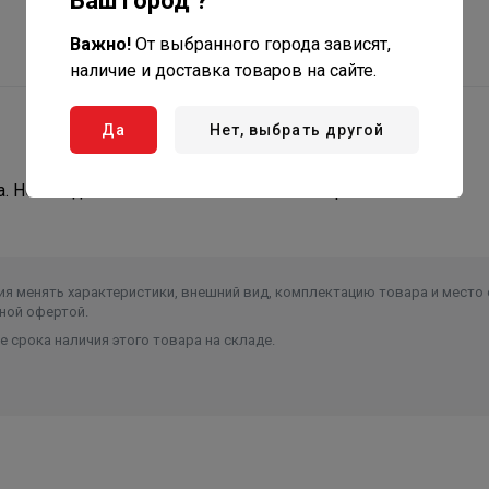
Ваш город ?
Важно!
От выбранного города зависят,
наличие и доставка товаров на сайте.
Да
Нет, выбрать другой
а. Необходимо комплектовать вентилятором.
я менять характеристики, внешний вид, комплектацию товара и место 
ной офертой.
 срока наличия этого товара на складе.