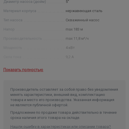
Диаметр насоса (дюйм)
5"
Длина электрокабеля: 2 м
Материал корпуса
нержавеющая сталь
Тип насоса
Скважинный насос
Напор
max 183 м
Производительность
max 11,8 м³/ч
Мощность
4 кВт
Сила тока
9,2 А
Температура жидкости
от 1 до +35 °C
Показать полностью
Максимальная глубина
погружения
70 м
Содержание песка
max 100 г/м³
Производитель оставляет за собой право без уведомления
менять характеристики, внешний вид, комплектацию
Материал рабочего колеса
пластик
товара и место его производства. Указанная информация
не является публичной офертой.
Номинальная подача (м3/ч)
7
Предложение по продаже товара действительно в течение
Номинальный напор (м)
135
срока наличия этого товара на складе.
Диаметр насоса (мм)
131
Нашли ошибку в характеристиках или описании товара?