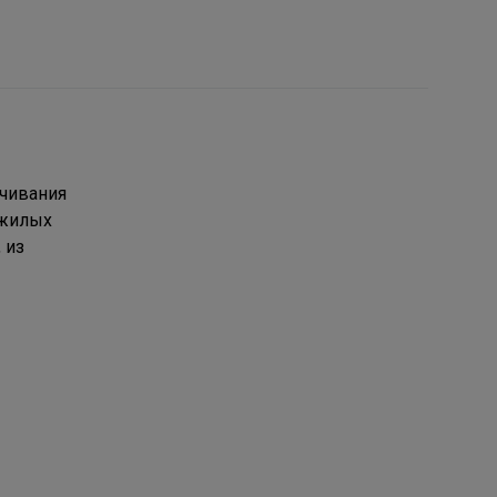
ачивания
 жилых
 из