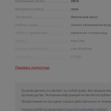
Напряжение, Вольт
380 В
Материал корпуса
чугун
Тип насоса
Фекальный насос
Рабочая среда
Сильно загрязненная вод
Область применения
перекачка сточных вод
Напор
max 24 м
Производительность
max 45 м3/час
Мощность
2,2 кВт
Число оборотов
2900 об/м
Показать полностью
Производитель оставляет за собой право без уведомлени
производства. Указанная информация не является публич
Предложение по продаже товара действительно в течение
Нашли ошибку в характеристиках или описании товара?