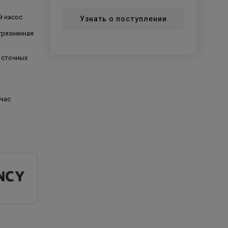
й насос
Узнать о поступлении
грязненная
 сточных
/час