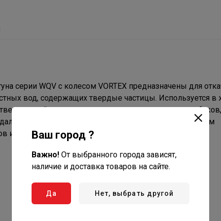
ы
уна серии WQV с колесом VORTEX предназначены для отк
стных вод, содержащих твердые частицы. Используется в
тве, тяжелой промышленности, откачка септических баков,
 удаление воды из ёмкостей и колодцев в промышленном
в и др.
Ваш город ?
Важно!
От выбранного города зависят,
наличие и доставка товаров на сайте.
Да
Нет, выбрать другой
Температура жидкости
до +40 °C