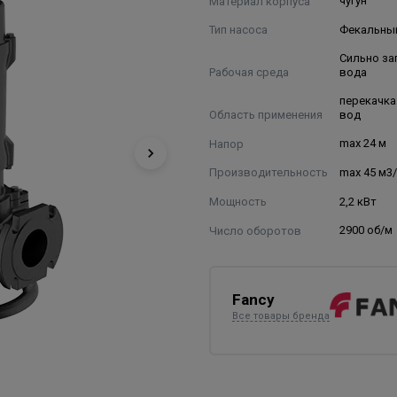
Материал корпуса
чугун
Тип насоса
Фекальны
Сильно за
Рабочая среда
вода
перекачка
Область применения
вод
Напор
max 24 м
Производительность
max 45 м3
Мощность
2,2 кВт
Число оборотов
2900 об/м
Fancy
Все товары бренда