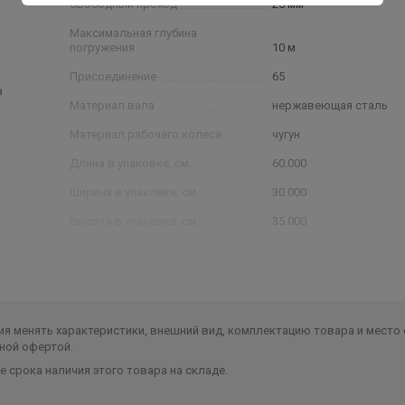
Свободный проход
25 мм
Максимальная глубина
погружения
10 м
Присоединение
65
а
Материал вала
нержавеющая сталь
Материал рабочего колеса
чугун
Длина в упаковке, см.
60.000
Ширина в упаковке, см.
30.000
Высота в упаковке, см.
35.000
Вес в упаковке, кг
41.400
я менять характеристики, внешний вид, комплектацию товара и место 
ной офертой.
 срока наличия этого товара на складе.