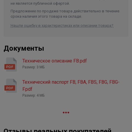
не является публичной офертой.
Монтажная длина
180 мм
Предложение по продаже товара действительно в течение
Тип и размер присоединения, Ø
1½"
срока наличия этого товара на складе.
Материал вала
керамика
Нашли ошибку в характеристиках или описании товара?
Материал рабочего колеса
пластик
Регулирование
Ручное
Документы
Длина в упаковке, см.
18.000
Техническое описание FB.pdf
Ширина в упаковке, см.
13.000
Размер: 3 МБ
Высота в упаковке, см.
13.000
Вес в упаковке, кг
Технический паспорт FB, FBA, FBS, FBG, FBG-
2.600
F.pdf
Размер: 4 МБ
Отзывы реальных покупателей