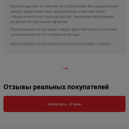
Температура жидкости
от -10°С до +120°С
Производитель оставляет за собой право без уведомления
менять характеристики, внешний вид, комплектацию
Температура окружающей среды
от 0°С до +50°С
товара и место его производства. Указанная информация
не является публичной офертой.
Присоединение
65,50
Предложение по продаже товара действительно в течение
Материал вала
нержавеющая сталь
срока наличия этого товара на складе.
Материал рабочего колеса
нержавеющая сталь
Нашли ошибку в характеристиках или описании товара?
Материал уплотнения
Carbon-SiC-Viton
Класс защиты
IP 55
Длина в упаковке, см.
65.000
Ширина в упаковке, см.
28.000
Отзывы реальных покупателей
Высота в упаковке, см.
37.000
Вес в упаковке, кг
67.500
Написать отзыв