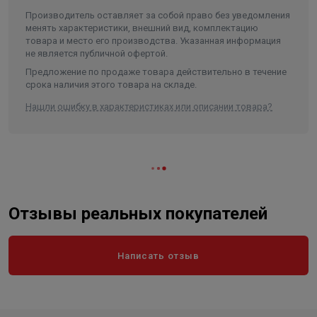
Минимальная температура
Производитель оставляет за собой право без уведомления
жидкости
-20 °C
менять характеристики, внешний вид, комплектацию
товара и место его производства. Указанная информация
Температура окружающей среды
-10 °C до +50 °C
не является публичной офертой.
Монтажная длина
450 мм
Предложение по продаже товара действительно в течение
срока наличия этого товара на складе.
Тип и размер присоединения, Ø
фланцевое 100
Нашли ошибку в характеристиках или описании товара?
Материал вала
нержавеющая сталь
Материал рабочего колеса
чугун
Класс защиты
IP 55
Длина в упаковке, см.
45.000
Ширина в упаковке, см.
24.000
Отзывы реальных покупателей
Высота в упаковке, см.
64.000
Вес в упаковке, кг
73.000
Написать отзыв