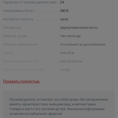
Гарантия от производителя, мес.
24
Напряжение, Вольт
380 В
Материал корпуса
чугун
Тип насоса
Циркуляционный насос
Рабочая среда
Чистая вода
Область применения
отопление/ водоснабжение
Напор
max 29 м
Производительность
max 25 м3/час
Максимальное давление
16 бар
Мощность
3 кВт
Показать полностью
Число оборотов
2900об/мин
Класс изоляции
F
Производитель оставляет за собой право без уведомления
Максимальная температура
менять характеристики, внешний вид, комплектацию
жидкости
120 °С
товара и место его производства. Указанная информация
не является публичной офертой.
Минимальная температура