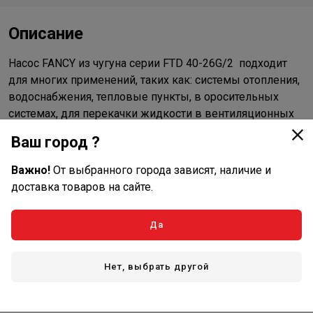
Описание
Насос FANCY из чугуна серии FTD 40-26G/2 подходит
для многих применений, таких как: системы отопления,
водоснабжения, тепловые пункты, в оросительных
системах, для перекачки жидкости в вентиляционных
системах, в системах кондиционирования воздуха и др.
Ваш город ?
Насос ин-лайн FANCY из чугуна серии FTD 40-
Важно!
От выбранного города зависят, наличие и
26G/2 поставляется в готовом к работе виде. В
доставка товаров на сайте.
комплектацию поставки входит инструкция по
эксплуатации и гарантийный талон. Гарантия на все
Да
насосное оборудование FANCY составляет 2 года.
Характеристики
Нет, выбрать другой
Основные