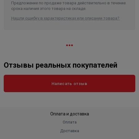
жидкости
-10°C
Предложение по продаже товара действительно в течение
срока наличия этого товара на складе.
Монтажная длина
340 мм
Нашли ошибку в характеристиках или описании товара?
Тип и размер присоединения, Ø
фланцевое 40 мм
Материал вала
нержавеющая сталь
Материал рабочего колеса
чугун
Класс защиты
IP 55
Длина в упаковке, см.
34.000
Отзывы реальных покупателей
Ширина в упаковке, см.
34.000
Высота в упаковке, см.
58.000
Написать отзыв
Вес в упаковке, кг
54.000
Оплата и доставка
Оплата
Доставка