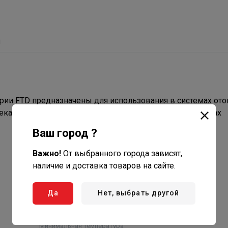
ы
рии FTD предназначены для использования в системах ото
екачки жидкости в вентиляционных системах, в системах
Ваш город ?
Важно!
От выбранного города зависят,
наличие и доставка товаров на сайте.
Да
Нет, выбрать другой
Максимальная температура
жидкости
120 °С
Минимальная температура