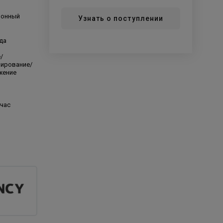
ионный
Узнать о поступлении
да
/
нирование/
жение
/час