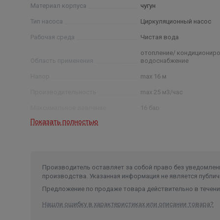
Материал корпуса
чугун
Тип насоса
Циркуляционный насос
Рабочая среда
Чистая вода
отопление/ кондициониро
Область применения
водоснабжение
Напор
max 16 м
Производительность
max 25 м3/час
Максимальное давление
16 бар
Показать полностью
Мощность
1,5 кВт
Класс изоляции
F
Производитель оставляет за собой право без уведомлени
производства. Указанная информация не является публич
Предложение по продаже товара действительно в течение
Нашли ошибку в характеристиках или описании товара?