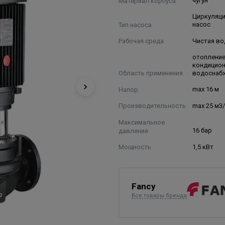
Материал корпуса
чугун
Циркуляц
Тип насоса
насос
Рабочая среда
Чистая во
отопление
кондицио
Область применения
водоснаб
Напор
max 16 м
Производительность
max 25 м3
Максимальное
давление
16 бар
Мощность
1,5 кВт
Fancy
Все товары бренда