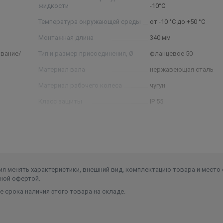
жидкости
-10°C
Температура окружающей среды
от -10 °C до +50 °C
Монтажная длина
340 мм
вание/
Тип и размер присоединения, Ø
фланцевое 50
Материал вала
нержавеющая сталь
Материал рабочего колеса
чугун
Класс защиты
IP 55
Ширина в упаковке, см.
45
Высота в упаковке, см.
30
я менять характеристики, внешний вид, комплектацию товара и место 
ной офертой.
 срока наличия этого товара на складе.