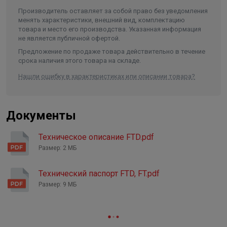
Максимальная температура
Производитель оставляет за собой право без уведомления
жидкости
до 110°C
менять характеристики, внешний вид, комплектацию
товара и место его производства. Указанная информация
Минимальная температура
не является публичной офертой.
жидкости
-10°C
Предложение по продаже товара действительно в течение
Температура окружающей среды
-10 °C до +50 °C
срока наличия этого товара на складе.
Монтажная длина
340 мм
Нашли ошибку в характеристиках или описании товара?
Тип и размер присоединения, Ø
фланцевое 50 мм
Материал вала
нержавеющая сталь
Документы
Материал рабочего колеса
чугун
Техническое описание FTD.pdf
Класс защиты
IP 55
Размер: 2 МБ
Длина в упаковке, см.
34.000
Ширина в упаковке, см.
Технический паспорт FTD, FT.pdf
34.000
Размер: 9 МБ
Высота в упаковке, см.
60.000
Вес в упаковке, кг
64.000