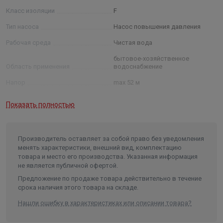
Класс изоляции
F
Тип насоса
Насос повышения давления
Рабочая среда
Чистая вода
бытовое-хозяйственное
Область применения
водоснабжение
Напор
max 52 м
Производительность
max 4,8 м³/ч
Показать полностью
Максимальное рабочее давление
6 бар
Мощность
0,55 кВт
Производитель оставляет за собой право без уведомления
Сила тока
4,1 А
менять характеристики, внешний вид, комплектацию
товара и место его производства. Указанная информация
Температура жидкости
от -10°С до +40°С
не является публичной офертой.
Температура окружающей среды
до +40 °C
Предложение по продаже товара действительно в течение
срока наличия этого товара на складе.
Максимальная высота
всасывания
9 м
Нашли ошибку в характеристиках или описании товара?
Присоединение
1"