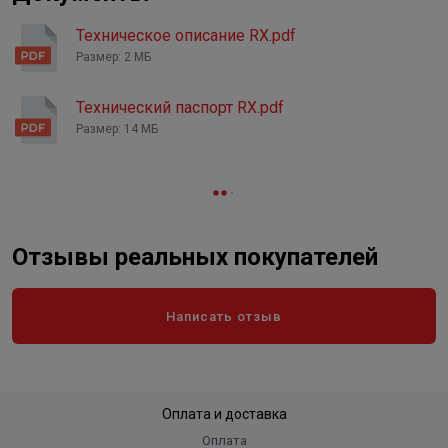
Высота в упаковке, см.
20.000
Техническое описание RX.pdf
Вес в упаковке, кг
6.100
Размер: 2 МБ
Технический паспорт RX.pdf
Размер: 14 МБ
Отзывы реальных покупателей
Написать отзыв
Оплата и доставка
Оплата