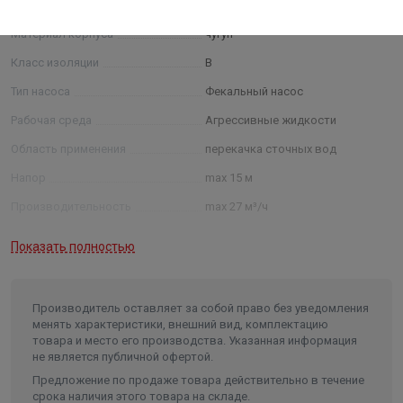
Напряжение, Вольт
220 В
Материал корпуса
чугун
Класс изоляции
B
Тип насоса
Фекальный насос
Рабочая среда
Агрессивные жидкости
Область применения
перекачка сточных вод
Напор
max 15 м
Производительность
max 27 м³/ч
Максимальное давление, бар
10 бар
Показать полностью
Мощность
1,1 кВт
Число оборотов
2850 об/мин
Производитель оставляет за собой право без уведомления
Температура жидкости
до +40 °C
менять характеристики, внешний вид, комплектацию
товара и место его производства. Указанная информация
Свободный проход
20 мм
не является публичной офертой.
Максимальная глубина
Предложение по продаже товара действительно в течение
погружения
15 м
срока наличия этого товара на складе.