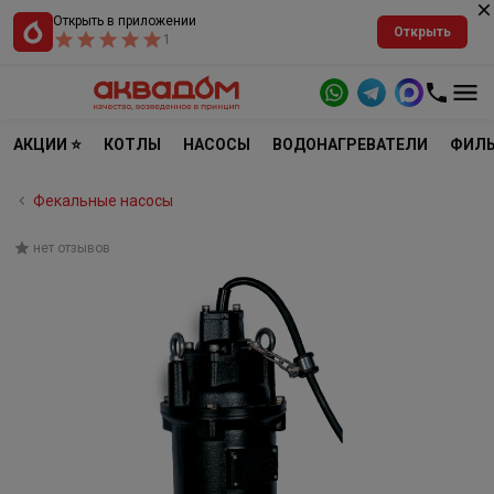
Открыть в приложении
Открыть
1
АКЦИИ ⭐
КОТЛЫ
НАСОСЫ
ВОДОНАГРЕВАТЕЛИ
ФИЛЬ
Фекальные насосы
нет отзывов