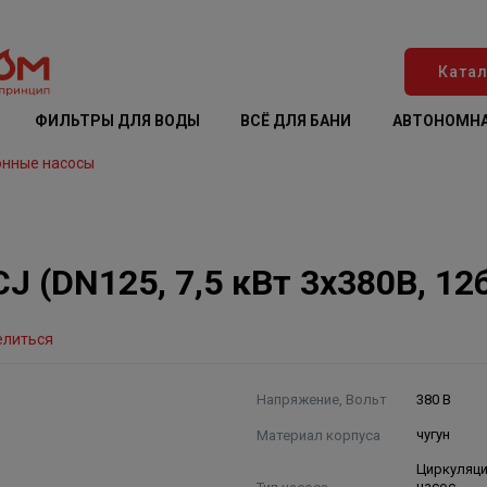
Катал
ФИЛЬТРЫ ДЛЯ ВОДЫ
ВСЁ ДЛЯ БАНИ
АВТОНОМНА
онные насосы
 (DN125, 7,5 кВт 3x380B, 12б
елиться
Напряжение, Вольт
380 В
Материал корпуса
чугун
Циркуляц
Тип насоса
насос