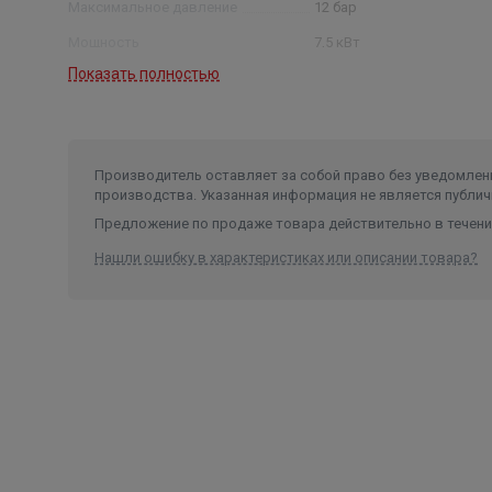
Максимальное давление
12 бар
Чистые, маловязкие, неагрессивные и взры
Мощность
7,5 кВт
включений
Показать полностью
Число оборотов
2900об/мин
Перекачиваемая жидкость не должна механи
Класс изоляции
F
Если кинематическая вязкость или плотност
характеристики электронасоса уменьшаются,
Производитель оставляет за собой право без уведомлени
производства. Указанная информация не является публич
Предложение по продаже товара действительно в течение
Нашли ошибку в характеристиках или описании товара?