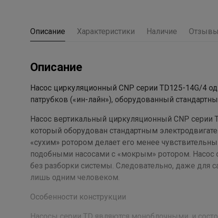
Описание
Характеристики
Наличие
Отзыв
Описание
Насос циркуляционный CNP серии TD125-14G/4 од
патрубков («ин-лайн»), оборудованный стандартны
Насос вертикальный циркуляционный CNP серии TD
который оборудован стандартным электродвигате
«сухим» ротором делает его менее чувствительн
подобными насосами с «мокрым» ротором. Насос с
без разборки системы. Следовательно, даже для
лишь одним человеком.
Особенности конструкции
Насосы серии ТD являются моноблочными, и состоя