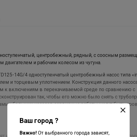
ы
ноступенчатый, центробежный, рядный, с соосным разме
м двигателем и рабочим колесом из чугуна.
125-14G/4 одноступенчатый центробежный насос типа «inl
лем и торцевым уплотнением. Конструкция данного насоса
ым к включениям в перекачиваемой среде по сравнению с
конструирован так, чтобы его можно было снять с трубоп
 самых больших насосов сервисные работы могут быть пр
Ваш город ?
Важно!
От выбранного города зависят,
т из стандартного асинхронного электродвигателя и насос