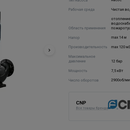
Рабочая среда
Чистая во
отопление
водоснаб
Область применения
пожароту
Напор
max 14 м
Производительность
max 120 м
Максимальное
давление
12 бар
Мощность
7,5 кВт
Число оборотов
2900об/ми
CNP
Все товары бренда