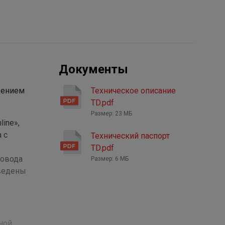
Документы
щением
Техническое описание
TD.pdf
Размер: 23 МБ
ine»,
 с
Технический паспорт
TD.pdf
ровода
Размер: 6 МБ
оведены
ной