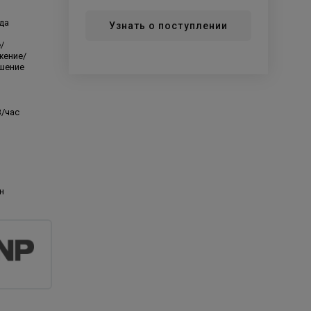
да
Узнать о поступлении
/
жение/
шение
3/час
н