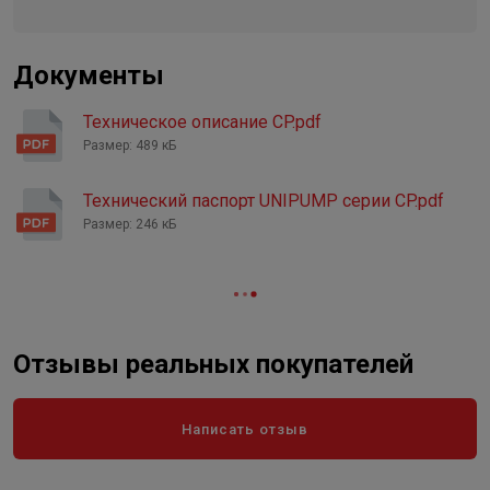
Тип и размер присоединения, Ø
1½"
Регулирование
Ручное
Документы
Класс защиты
IP 44
Техническое описание CP.pdf
Размер: 489 кБ
Технический паспорт UNIPUMP серии CP.pdf
Размер: 246 кБ
Отзывы реальных покупателей
Написать отзыв