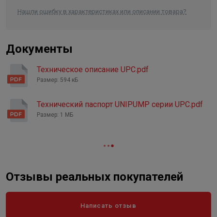
Монтажная длина
130 мм
Нашли ошибку в характеристиках или описании товара?
Тип и размер присоединения, Ø
резьбовое, 1/2"
Регулирование
Ручное
Документы
Класс защиты
IP 44
Техническое описание UPC.pdf
Размер: 594 кБ
Технический паспорт UNIPUMP серии UPC.pdf
Размер: 1 МБ
Отзывы реальных покупателей
Написать отзыв