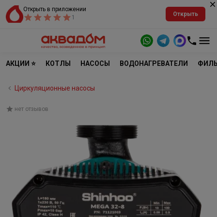
Открыть в приложении
Открыть
1
АКЦИИ ⭐
КОТЛЫ
НАСОСЫ
ВОДОНАГРЕВАТЕЛИ
ФИЛЬ
Циркуляционные насосы
нет отзывов