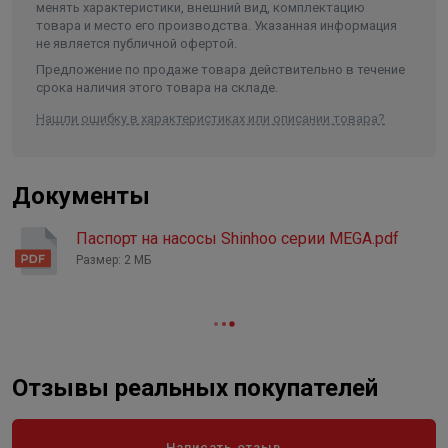
жидкости
-30°C
менять характеристики, внешний вид, комплектацию
товара и место его производства. Указанная информация
Температура окружающей среды
0 .. 40 °C
не является публичной офертой.
Монтажная длина
180 мм
Предложение по продаже товара действительно в течение
срока наличия этого товара на складе.
Тип и размер присоединения, Ø
2"
Нашли ошибку в характеристиках или описании товара?
Материал рабочего колеса
композит
Регулирование
Ручное / Автоматическое
Документы
Класс защиты
IP 42
Длина в упаковке, см.
24.000
Паспорт на насосы Shinhoo серии MEGA.pdf
Ширина в упаковке, см.
Размер: 2 МБ
18.000
Высота в упаковке, см.
20.000
Вес в упаковке, кг
5.500
Отзывы реальных покупателей
Написать отзыв