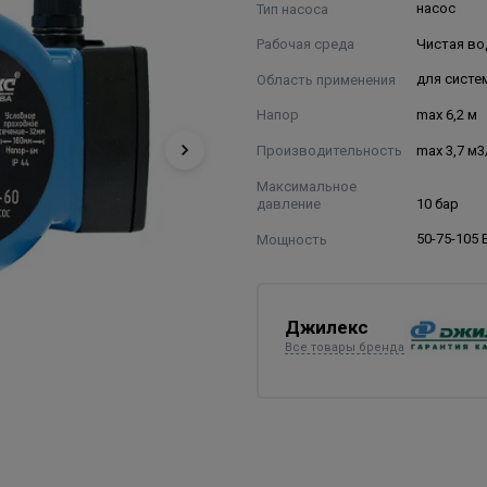
Тип насоса
насос
Рабочая среда
Чистая во
Область применения
для систе
Напор
max 6,2 м
Производительность
max 3,7 м3
Максимальное
давление
10 бар
Мощность
50-75-105 
Джилекс
Все товары бренда