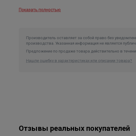
Мощность
50-75-105 Вт
Показать полностью
Максимальная температура
жидкости
110 °С
Минимальная температура
жидкости
2°C
Производитель оставляет за собой право без уведомлени
производства. Указанная информация не является публич
Предложение по продаже товара действительно в течение
Нашли ошибку в характеристиках или описании товара?
Отзывы реальных покупателей