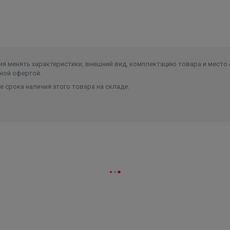
Высота в упаковке, см.
13.000
Вес в упаковке, кг
3.000
я менять характеристики, внешний вид, комплектацию товара и место 
ной офертой.
 срока наличия этого товара на складе.