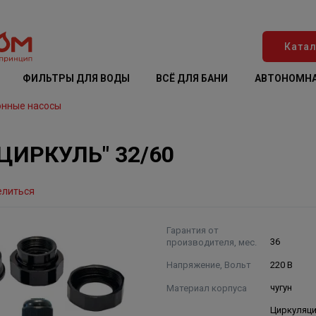
Катал
ФИЛЬТРЫ ДЛЯ ВОДЫ
ВСЁ ДЛЯ БАНИ
АВТОНОМНА
онные насосы
"ЦИРКУЛЬ" 32/60
елиться
Гарантия от
производителя, мес.
36
Напряжение, Вольт
220 В
Материал корпуса
чугун
Циркуляц