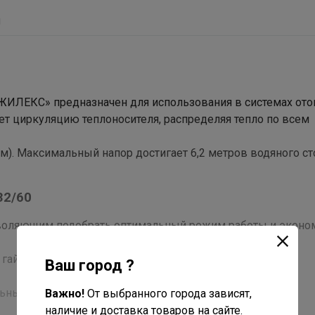
ы
ЖИЛЕКС» предназначен для использования в системах ото
ет циркуляцию теплоносителя, распределяя тепло по всем
). Максимальный напор достигает 6,2 метров водяного сто
32/60
зволяющим подобрать оптимальный режим работы и эконо
гайки, защищенные от коррозии.
Ваш город ?
ьными фланцами — 180 мм.
Важно!
От выбранного города зависят,
наличие и доставка товаров на сайте.