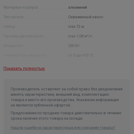
Материал корпуса
алюминий
Тип насоса
Скважинный насос
Напор
max 72 м
Производительность
max 1,08 м³/ч
Мощность
280 Вт
Температура жидкости
от 0 до +35 °C
Максимальная глубина
Показать полностью
погружения
3 м
Присоединение!
3/4"
Класс защиты
IP Х8
Производитель оставляет за собой право без уведомления
менять характеристики, внешний вид, комплектацию
Длина в упаковке, см.
31.000
товара и место его производства. Указанная информация
не является публичной офертой.
Ширина в упаковке, см.
16.000
Предложение по продаже товара действительно в течение
Высота в упаковке, см.
12.000
срока наличия этого товара на складе.
Вес в упаковке, кг
3.383
Нашли ошибку в характеристиках или описании товара?