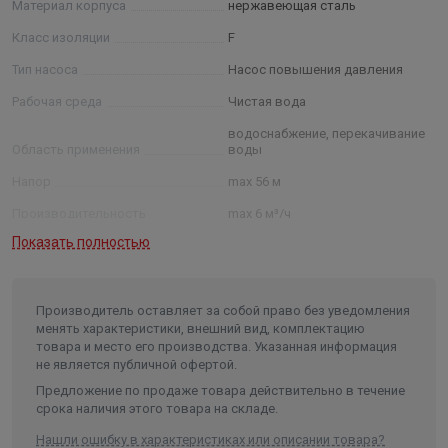
Материал корпуса
нержавеющая сталь
- температура окружающей среды: 40 °C
Класс изоляции
F
Максимальное рабочее давление:
Тип насоса
Насос повышения давления
- корпус насоса 10 bar
Рабочая среда
Чистая вода
- давление на входе 0,6 MPa
водоснабжение, перекачивание
Область применения
воды
Напор
max 56 м
Производительность
max 6 м³/ч
Показать полностью
Максимальное рабочее давление
10 бар
Мощность
0,75 кВт
Температура жидкости
от -15 °C до 110 °C
Производитель оставляет за собой право без уведомления
менять характеристики, внешний вид, комплектацию
Температура окружающей среды
до +40 °C
товара и место его производства. Указанная информация
не является публичной офертой.
Присоединение
1"
Предложение по продаже товара действительно в течение
Материал вала
нержавеющая сталь
срока наличия этого товара на складе.
Материал рабочего колеса
нержавеющая сталь
Нашли ошибку в характеристиках или описании товара?