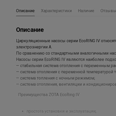
Описание
Характеристики
Наличие
Отзыв
Описание
Циркуляционные насосы серии EcoRING IV относя
электроэнергии А.
По сравнению со стандартными аналогичными насо
Насосы серии EcoRING IV являются наиболее под
— cтабильная система отопления с переменным ра
— cистема отопления с переменной температурой т
— cистема топления с ночным режимом;
— cистема отопления, вентиляции и кондициониро
Преимущества ZOTA EcoRing IV
простота установки и эксплуатации;