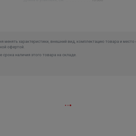
Ширина в упаковке, см.
16.000
Высота в упаковке, см.
18.000
Вес в упаковке, кг
2.500
я менять характеристики, внешний вид, комплектацию товара и место 
ной офертой.
 срока наличия этого товара на складе.