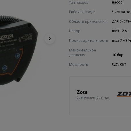
Тип насоса
насос
Рабочая среда
Чистая во
Область применения
для систе
Напор
max 12 м
Производительность
max 7 м3/
Максимальное
давление
10 бар
Мощность
0,25 кВт
Zota
Все товары бренда