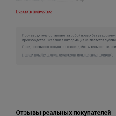
Мощность
0,25 кВт
Показать полностью
Класс изоляции
H
Производитель оставляет за собой право без уведомлени
производства. Указанная информация не является публич
Предложение по продаже товара действительно в течение
Нашли ошибку в характеристиках или описании товара?
Отзывы реальных покупателей