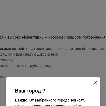
ы
тся к высокоэффективным насосам с классом потребления
сами потребление электроэнергии снижено больше, чем в
ходящими для следующих систем:
сходом;
еплоносителя в трубопроводе;
вания.
Ваш город ?
Важно!
От выбранного города зависят,
наличие и доставка товаров на сайте.