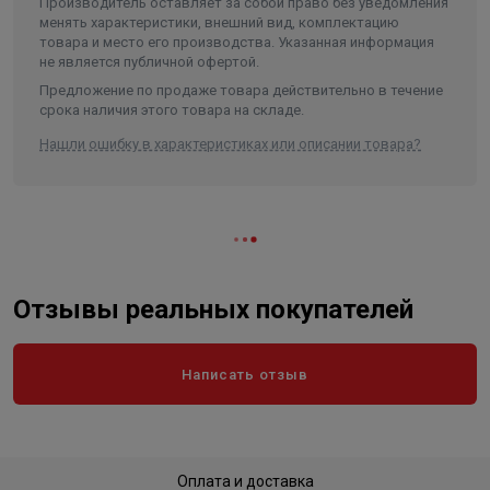
Присоединение!
1 1/4"
Производитель оставляет за собой право без уведомления
Примечание: PD - маслозаполненный двигатель, PS -
менять характеристики, внешний вид, комплектацию
Материал рабочего колеса
делрин
водозаполненый двигатель.
товара и место его производства. Указанная информация
не является публичной офертой.
Длина в упаковке, см.
107.000
Предложение по продаже товара действительно в течение
Ширина в упаковке, см.
11.500
срока наличия этого товара на складе.
Высота в упаковке, см.
12.500
Нашли ошибку в характеристиках или описании товара?
Вес в упаковке, кг
14.000
Отзывы реальных покупателей
Написать отзыв
Оплата и доставка