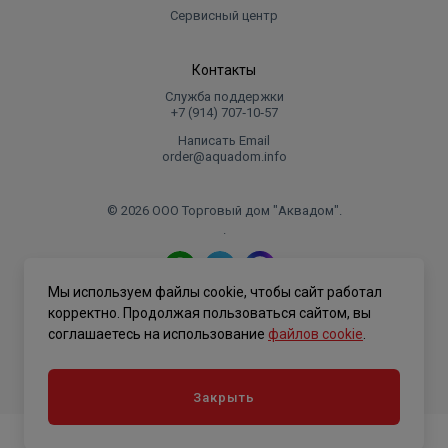
Перекачивание воды и дождевой воды на
Сервисный центр
садовых участках
Перекачивание воды из рек и озёр
Контакты
Перекачивание дождевой, дренажной и
паводковой воды
Служба поддержки
+7 (914) 707‑10‑57
Перекачивание воды для заполнения/
Написать Email
опорожнения контейнеров, водоотстойников,
order@aquadom.info
баков и т. п.
Перекачивание стоков от душевых, стиральных
© 2026 ООО Торговый дом "Аквадом".
машин и раковин, расположенных ниже уровня
.
канализационный системы
Перекачивание воды для бассейнов
Перекачивание дренажной воды из водосточных
Мы используем файлы cookie, чтобы сайт работал
Политика конфиденциальности
корректно. Продолжая пользоваться сайтом, вы
канав
соглашаетесь на использование
файлов cookie
.
Понижение уровня грунтовых вод
Перекачивание бытовых стоков от септиков и
систем переработки шлама
Закрыть
Перекачивание жидкостей, содержащих волокна,
от предприятий лёгкой промышленности,