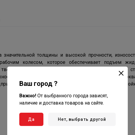
ы
 значительной толщины и высокой прочности, износост
рабочим колесом, которое обеспечивает подъем жид
 твердых частиц. Они рекомендуются для отвода с
хностных и грунтовых вод на таких объектах как многок
Ваш город ?
иятия, многоярусные гаражи, подземные парковки, мойки
Важно!
От выбранного города зависят,
наличие и доставка товаров на сайте.
Да
Нет, выбрать другой
Максимальная глубина
погружения
10 м.