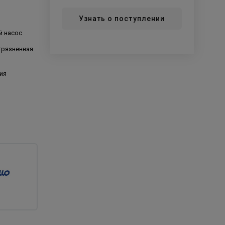
Узнать о поступлении
й насос
грязненная
ия