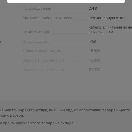
Присоединение
DN 3
Материал рабочего колеса
нержавеющая сталь
кабель эл.питания из н
Комплектация
H07 RN-F 10 м.
а
Класс защиты
IP68
Длина в упаковке, см.
15.800
Ширина в упаковке, см.
15.800
Высота в упаковке, см.
59.000
Вес в упаковке, кг
45.000
Высота
590
Длина
158
Ширина
158
я менять характеристики, внешний вид, комплектацию товара и место 
ной офертой.
Объем
0.014729
 срока наличия этого товара на складе.