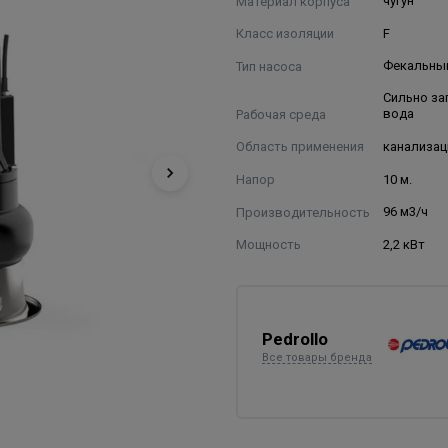
Материал корпуса
чугун
Класс изоляции
F
Тип насоса
Фекальны
Сильно за
Рабочая среда
вода
Область применения
канализац
Напор
10 м.
Производительность
96 м3/ч
Мощность
2,2 кВт
Pedrollo
Все товары бренда