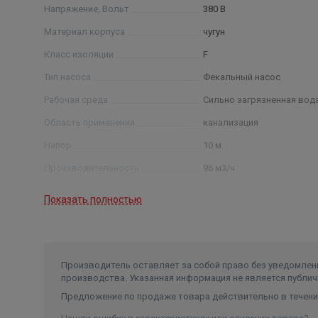
Напряжение, Вольт
380 В
Материал корпуса
чугун
Класс изоляции
F
Тип насоса
Фекальный насос
Рабочая среда
Сильно загрязненная вод
Область применения
канализация
Напор
10 м.
Производительность
96 м3/ч
Мощность
2,2 кВт
Показать полностью
Число оборотов
2900 об/мин.
Температура жидкости
до 40°С
Свободный проход
70 мм.
Производитель оставляет за собой право без уведомлени
производства. Указанная информация не является публич
Предложение по продаже товара действительно в течение