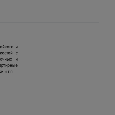
ойкого и
костей с
точных и
вартирные
 и т.п.