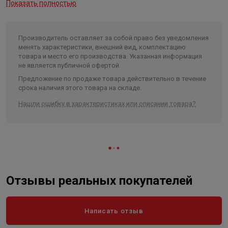
Показать полностью
Максимальная глубина
погружения
3 м.
Присоединение!
1/4
Производитель оставляет за собой право без уведомления
менять характеристики, внешний вид, комплектацию
Комплектация
кабель 16 м.
товара и место его производства. Указанная информация
не является публичной офертой.
Длина в упаковке, см.
18.400
Предложение по продаже товара действительно в течение
Ширина в упаковке, см.
22.600
срока наличия этого товара на складе.
Высота в упаковке, см.
35.400
Нашли ошибку в характеристиках или описании товара?
Вес в упаковке, кг
4.000
Высота
354
Длина
184
Ширина
226
Отзывы реальных покупателей
Объем
0.014721
Написать отзыв