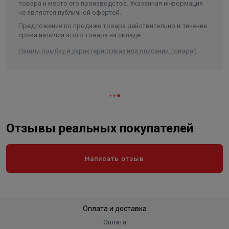
Температура окружающей среды
до 40°С
товара и место его производства. Указанная информация
не является публичной офертой.
Максимальная высота
всасывания
7 м.
Предложение по продаже товара действительно в течение
срока наличия этого товара на складе.
Присоединение
резьбовое 1 1/2
Нашли ошибку в характеристиках или описании товара?
Материал вала
нержавеющая сталь AISI 316
Материал рабочего колеса
нержавеющая сталь AISI 316
керамика - графит - витон - AISI
Материал уплотнения
316
Класс защиты
IP 44
Отзывы реальных покупателей
Длина в упаковке, см.
31.200
Ширина в упаковке, см.
20.000
Написать отзыв
Высота в упаковке, см.
23.900
Вес в упаковке, кг
12.700
Высота
239
Оплата и доставка
Длина
312
Оплата