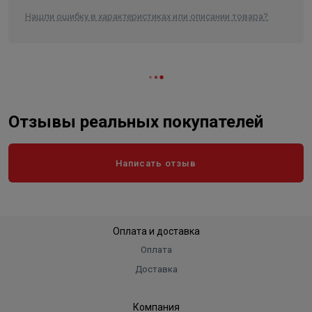
Высота
370
Нашли ошибку в характеристиках или описании товара?
Длина
550
Ширина
270
Объем
0.054945
Отзывы реальных покупателей
Написать отзыв
Оплата и доставка
Оплата
Доставка
Компания