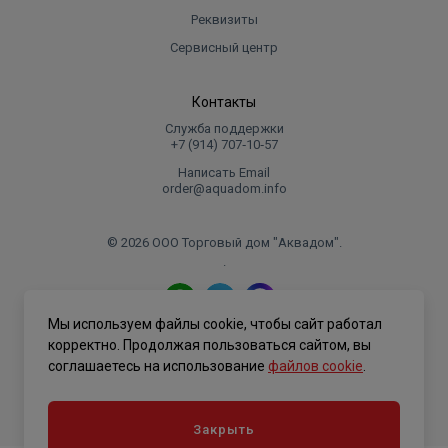
компания IML, имеют высокий класс защиты IP55. Это
Реквизиты
позволяет выдерживать небольшие струи воды,
Сервисный центр
направленные на них. Класс защиты IP55 в настоящее
время является весьма приемлемым уровнем защиты.
Контакты
Служба поддержки
Исходя из информации, приведенной выше, следует
+7 (914) 707‑10‑57
сделать вывод, что любой пластиковый насос
Написать Email
компании IML, может работать бесперебойно в соленой
order@aquadom.info
воде с уровнем концентрации 35 грамм на литр при
условии, что насос обслуживается следуя всем
© 2026 ООО Торговый дом "Аквадом".
указаниям, изложенным в руководствах по
.
эксплуатации.
Мы используем файлы cookie, чтобы сайт работал
Политика конфиденциальности
корректно. Продолжая пользоваться сайтом, вы
соглашаетесь на использование
файлов cookie
.
Закрыть