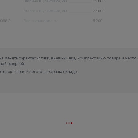
Ширина в упаковке, см.
16.000
оплавковый выключатель, перемещающийся вертикально)
Высота в упаковке, см.
27.000
088-3 -
Вес в упаковке, кг
5.200
Высота
270
Длина
160
линой 5
Ширина
160
ль
я менять характеристики, внешний вид, комплектацию товара и место 
Объем
0.006912
ной офертой.
 срока наличия этого товара на складе.