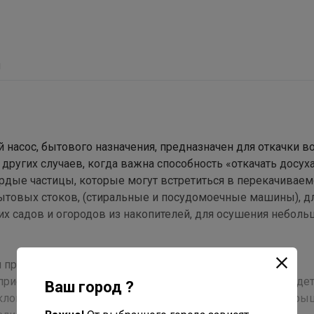
ы
насос, бытового назначения, предназначен для откачки в
других случаев, когда важна способность «откачать досух
рдые частицы, которые могут встретиться в перекачиваем
ытовых стоков, (стиральные и посудомоечные машины), д
х садов и огородов из накопителей, для осушения неболь
м производит статический напор 7м и максимальную
 приемная решетка, рабочее колесо и некоторые другие де
Ваш город ?
кловолокном. Все нагруженные детали (ведущий вал, кры