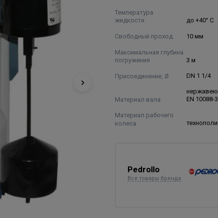
Температура
жидкости
до +40° С
Свободный проход
10 мм
Максимальная глубина
погружения
3 м
Присоединение, Ø
DN 1 1/4
нержавею
Материал вала
EN 10088-3
Материал рабочего
колеса
технопол
Pedrollo
Все товары бренда