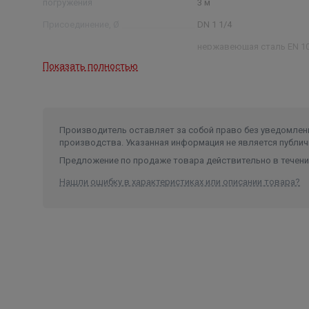
погружения
3 м
кабель питания длиной 5 м ;
внешний поплавковый выключатель (GM - п
Присоединение, Ø
DN 1 1/4
Штуцер d=25мм для ТОР 1.
нержавеющая сталь EN 10
Материал вала
1.4104
Показать полностью
Материал рабочего колеса
технополимер
кабель электропитания д
м, внешний магнитный
Комплектация
поплавковый выключате
Производитель оставляет за собой право без уведомлени
производства. Указанная информация не является публич
Тип насоса
дренажный
Предложение по продаже товара действительно в течение
Рабочая среда
Чистая вода
Нашли ошибку в характеристиках или описании товара?