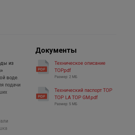
Документы
оды из
Техническое описание
а»
TOP.pdf
ой воде.
Размер: 2 МБ
ля подачи
Технический паспорт ТОP
ших
TOP LA TOP GM.pdf
Размер: 5 МБ
тали
шка