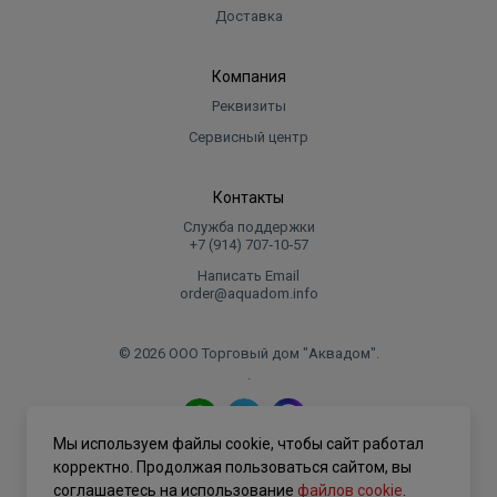
наступлении перегрева - насос незамедлительно
Доставка
выключается. После остывания, насос
автоматически перезапускается, достигнув
Компания
нормальной температуры.
Реквизиты
Эксплуатационные характеристики:
Сервисный центр
Производительность до 80 л/мин. (4.8 м³/ч.)
Контакты
Напор до 42.0 м
Служба поддержки
Давление включения 1,5 бар
+7 (914) 707‑10‑57
Отлючение при протоке менее 3 л/мин
Написать Email
order@aquadom.info
Ограничения использования:
© 2026 ООО Торговый дом "Аквадом".
Глубина погружения до 10 м
.
Температура жидкости до +40 °C
Диаметр твердых частиц во взвеси до Ø1.3 мм
Мы используем файлы cookie, чтобы сайт работал
Политика конфиденциальности
корректно. Продолжая пользоваться сайтом, вы
соглашаетесь на использование
файлов cookie
.