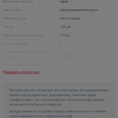
Материал корпуса
чугун
Не требует технического обслуживания
благодаря мокрому ротору.
Тип насоса
Циркуляционный насос
Рабочая среда
Чистая вода
MAGNA1 простой и эффективный выбор для следующих
областей применения
Напор
100 дм
Максимальное давление
10 бар
Отопительные системы
Класс изоляции
F
основной насос
Максимальная температура
Смесительный контур
жидкости
110 °С
Нагревательные поверхности
Минимальная температура
Системы охлаждения
жидкости
-10°C
Показать полностью
Системы кондиционирования
Температура окружающей среды
0 .. 40 °C
Системы отопления, использующие теплоту
Монтажная длина
грунта
180 мм
Производитель оставляет за собой право без уведомления
Использование в небольших холодильных
Тип и размер присоединения, Ø
1½"
менять характеристики, внешний вид, комплектацию
установках
товара и место его производства. Указанная информация
Класс защиты
IPX4D
не является публичной офертой.
Длина в упаковке, см.
22.000
Предложение по продаже товара действительно в течение
срока наличия этого товара на складе.