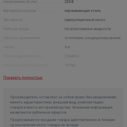
Напряжение, Вольт
220 В
Для полного использования прибора, установлено три
Материал корпуса
нержавеющая сталь
вида скорости, которые регулируются пользователем
вручную. С помощью обычного переключателя можно
Тип насоса
Циркуляционный насос
задать ту частоту вращения, которая Вам необходима в
Рабочая среда
Не агрессивные жидкости
зависимости от потребления сети.
Область применения
отопление, кондиционирование
Преимущества модели:
Напор
8 м
Производительность
7,5 м3/ч
долговечность;
улучшенный КПД;
Максимальное давление
10 бар
экономичный режим эксплуатации.
Мощность
0,165 кВт
Показать полностью
Класс изоляции
F
Максимальная температура
жидкости
110 °C
Производитель оставляет за собой право без уведомления
менять характеристики, внешний вид, комплектацию
Минимальная температура
товара и место его производства. Указанная информация
жидкости
- 25 °C
не является публичной офертой.
Температура окружающей среды
до 40 °C
Предложение по продаже товара действительно в течение
срока наличия этого товара на складе.