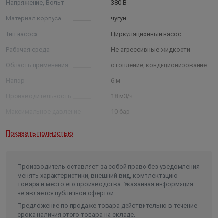
Напряжение, Вольт
380 В
Преимущества модели:
Материал корпуса
чугун
низкий уровень шума;
Тип насоса
Циркуляционный насос
широкий рабочий диапазон;
Рабочая среда
Не агрессивные жидкости
малое потребление электроэнергии;
длительный срок службы.
Область применения
отопление, кондиционирование
Напор
6 м
Производительность
18 м3/ч
Максимальное давление
10 бар
Мощность
0,250 кВт
Показать полностью
Класс изоляции
Н
Максимальная температура
жидкости
120 °C
Производитель оставляет за собой право без уведомления
менять характеристики, внешний вид, комплектацию
Минимальная температура
товара и место его производства. Указанная информация
жидкости
- 10 °C
не является публичной офертой.
Температура окружающей среды
до 40 °C
Предложение по продаже товара действительно в течение
срока наличия этого товара на складе.