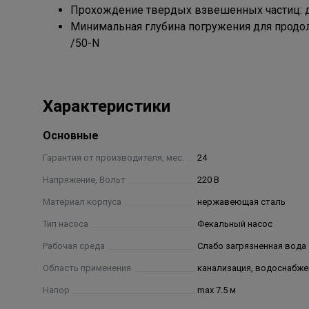
Прохождение твердых взвешенных частиц: до
Минимальная глубина погружения для продол
/50-N
Характеристики
Основные
Гарантия от производителя, мес.
24
Напряжение, Вольт
220 В
Материал корпуса
нержавеющая сталь
Тип насоса
Фекальный насос
Рабочая среда
Слабо загрязненная вода
Область применения
канализация, водоснабже
Напор
max 7.5 м