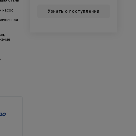
щая сталь
й насос
Узнать о поступлении
рязненная
ия,
жение
ч