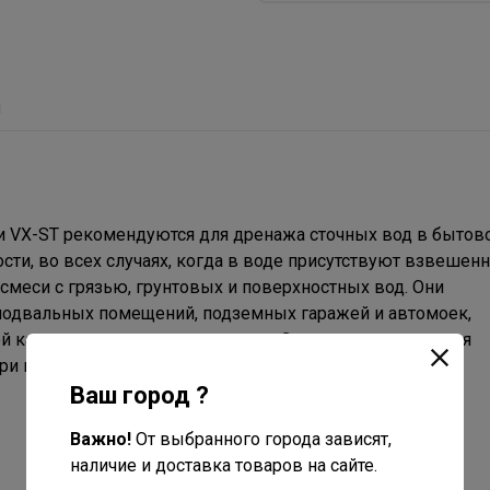
ы
 VX-ST рекомендуются для дренажа сточных вод в бытов
ти, во всех случаях, когда в воде присутствуют взвешен
смеси с грязью, грунтовых и поверхностных вод. Они
подвальных помещений, подземных гаражей и автомоек,
 канализации и отвода нечистот. Эти насосы отличаются
и использовании в стационарном варианте.
Ваш город ?
Важно!
От выбранного города зависят,
наличие и доставка товаров на сайте.