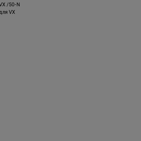
VX /50-N
для VX