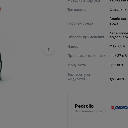
Материал корпуса
нержавею
Тип насоса
Фекальны
Слабо заг
Рабочая среда
вода
канализац
Область применения
водоснаб
Напор
max 7.5 м
Производительность
max 27 м³/
Мощность
0,55 кВт
Температура
жидкости
до +40 °C
Pedrollo
Все товары бренда