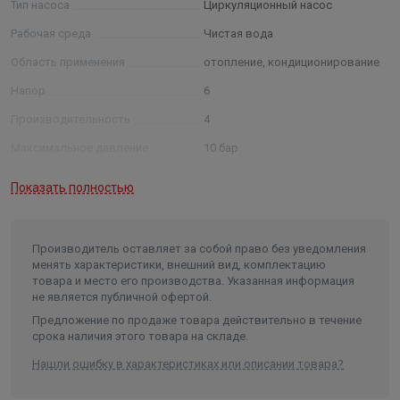
Тип насоса
Циркуляционный насос
Рабочая среда
Чистая вода
Область применения
отопление, кондиционирование
Напор
6
Производительность
4
Максимальное давление
10 бар
Мощность
24 B
Показать полностью
Число оборотов
2550 об/мин.
Класс изоляции
F
Производитель оставляет за собой право без уведомления
Максимальная температура
менять характеристики, внешний вид, комплектацию
жидкости
110°C
товара и место его производства. Указанная информация
не является публичной офертой.
Минимальная температура
жидкости
-10°C
Предложение по продаже товара действительно в течение
срока наличия этого товара на складе.
Температура окружающей среды
до 40°С
Нашли ошибку в характеристиках или описании товара?
Тип и размер присоединения, Ø
резьбовое, Rp1