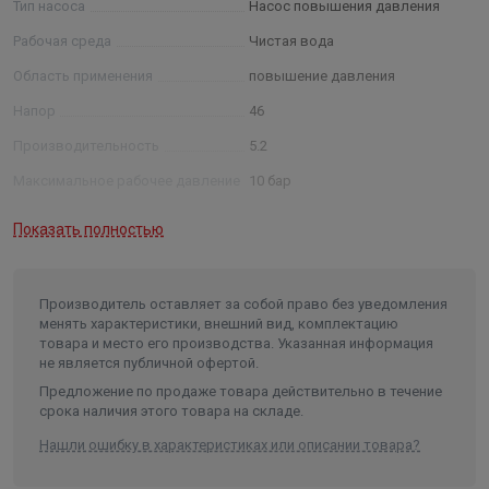
Тип насоса
Насос повышения давления
Рабочая среда
Чистая вода
Область применения
повышение давления
Напор
46
Производительность
5.2
Максимальное рабочее давление
10 бар
Мощность
0,55 кВт
Показать полностью
Сила тока
1,7 А
Температура жидкости
от -15 до 90 °C
Производитель оставляет за собой право без уведомления
Температура окружающей среды
до 40 °C
менять характеристики, внешний вид, комплектацию
товара и место его производства. Указанная информация
Присоединение
резьбовое, Rp1
не является публичной офертой.
Материал вала
нержавеющая сталь
Предложение по продаже товара действительно в течение
срока наличия этого товара на складе.
Материал рабочего колеса
нержавеющая сталь
Нашли ошибку в характеристиках или описании товара?
Материал уплотнения
графит/керамика