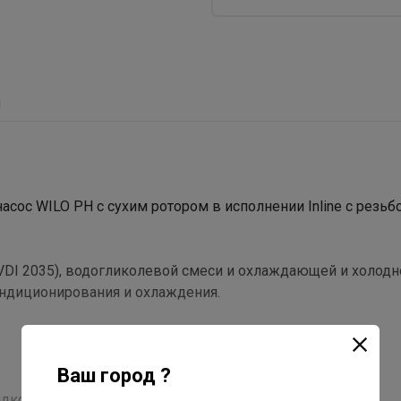
ы
ос WILO PH с сухим ротором в исполнении Inline с резь
VDI 2035), водогликолевой смеси и охлаждающей и холод
ондиционирования и охлаждения.
Ваш город ?
ости: +100 ° C.