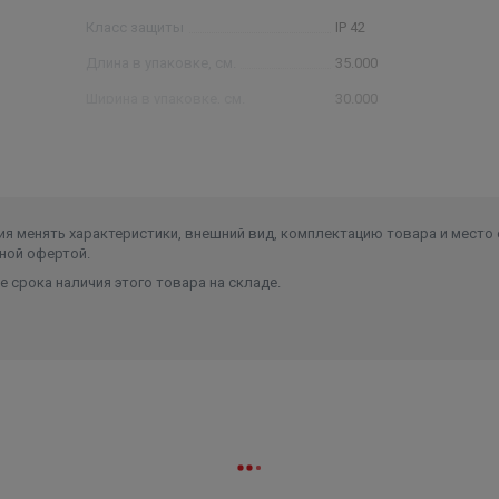
Класс защиты
IP 42
Длина в упаковке, см.
35.000
Ширина в упаковке, см.
30.000
Высота в упаковке, см.
20.000
Вес в упаковке, кг
25.000
я менять характеристики, внешний вид, комплектацию товара и место 
ной офертой.
 срока наличия этого товара на складе.