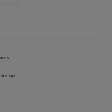
бовым
ной воды