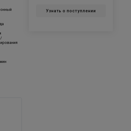
ионный
Узнать о поступлении
да
м
/
нирования
/мин