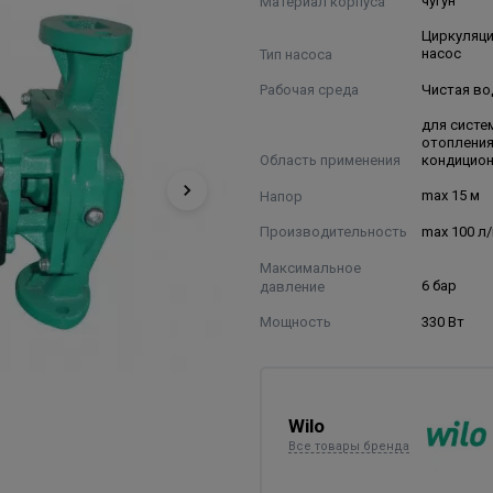
Материал корпуса
чугун
Циркуляц
Тип насоса
насос
Рабочая среда
Чистая во
для систе
отопления
Область применения
кондицио
Напор
max 15 м
Производительность
max 100 л
Максимальное
давление
6 бар
Мощность
330 Вт
Wilo
Все товары бренда