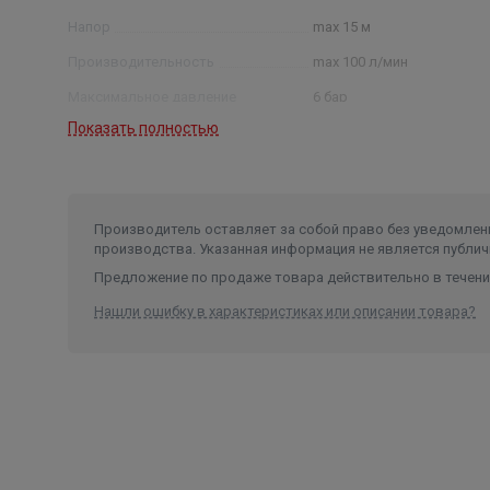
Напор
max 15 м
Производительность
max 100 л/мин
Максимальное давление
6 бар
Показать полностью
Мощность
330 Вт
Класс изоляции
F
Максимальная температура
жидкости
110 °С
Производитель оставляет за собой право без уведомлени
производства. Указанная информация не является публич
Предложение по продаже товара действительно в течение
Нашли ошибку в характеристиках или описании товара?