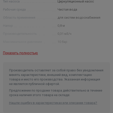
Тип насоса
Циркуляционный насос
энергоэкономичность.
Рабочая среда
Чистая вода
Область применения
для систем водоснабжения
Напор
0,8 м
Производительность
0,31 м3/ч
Максимальное давление
10 бар
Мощность
0,045 кВт
Показать полностью
Число оборотов
3000 об/мин
Класс изоляции
F
Производитель оставляет за собой право без уведомления
Максимальная температура
менять характеристики, внешний вид, комплектацию
жидкости
65 °C
товара и место его производства. Указанная информация
не является публичной офертой.
Минимальная температура
жидкости
2 °C
Предложение по продаже товара действительно в течение
срока наличия этого товара на складе.
Температура окружающей среды
до 40 °C
Нашли ошибку в характеристиках или описании товара?
Монтажная длина
138 мм