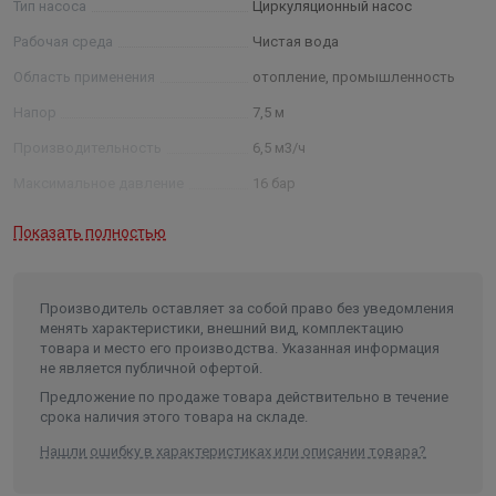
Тип насоса
Циркуляционный насос
защита от перегрева;
Рабочая среда
Чистая вода
энергосбережение при сохранении высокого
КПД;
Область применения
отопление, промышленность
небольшие габариты и вес;
Напор
7,5 м
практически бесшумен;
Производительность
6,5 м3/ч
долгая, бесперебойная служба.
Максимальное давление
16 бар
Мощность
0,08 кВт
Показать полностью
Число оборотов
2420 об/мин
Класс изоляции
Н
Производитель оставляет за собой право без уведомления
Максимальная температура
менять характеристики, внешний вид, комплектацию
жидкости
130°C
товара и место его производства. Указанная информация
не является публичной офертой.
Минимальная температура
жидкости
-20°С
Предложение по продаже товара действительно в течение
срока наличия этого товара на складе.
Температура окружающей среды
до 40°С
Нашли ошибку в характеристиках или описании товара?
Тип и размер присоединения, Ø
резьбовое, Rp1