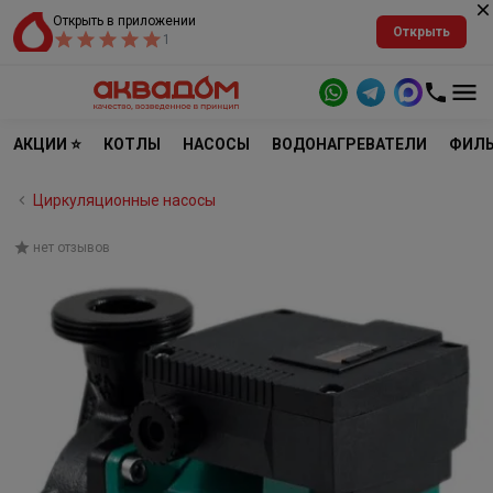
Открыть в приложении
Открыть
1
АКЦИИ ⭐
КОТЛЫ
НАСОСЫ
ВОДОНАГРЕВАТЕЛИ
ФИЛЬ
Циркуляционные насосы
нет отзывов