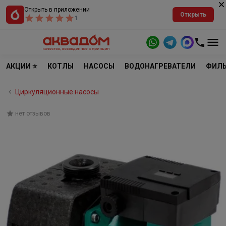
Открыть в приложении
Открыть
1
АКЦИИ ⭐
КОТЛЫ
НАСОСЫ
ВОДОНАГРЕВАТЕЛИ
ФИЛЬ
Циркуляционные насосы
нет отзывов