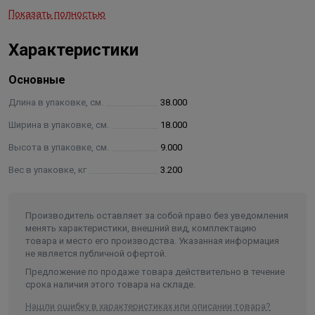
Показать полностью
контроль работы контура.
Характеристики
Характеристики:
Основные
Материал исполнения нержавеющая сталь AISI 304
Длина в упаковке, см.
38.000
Количество контуров 1
Ширина в упаковке, см.
18.000
Высота в упаковке, см.
9.000
Максимальная подача,1 м³/ч
Вес в упаковке, кг
3.200
Мощность максимальная,12 (при ΔT=10°С) кВт
Производитель оставляет за собой право без уведомления
Максимальная отапливаемая площадь, 250 м²
менять характеристики, внешний вид, комплектацию
товара и место его производства. Указанная информация
Магистральное присоединение G ¾″ (НР)
не является публичной офертой.
Предложение по продаже товара действительно в течение
срока наличия этого товара на складе.
Межосевое расстояние, 90 мм
Нашли ошибку в характеристиках или описании товара?