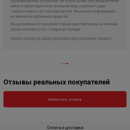
Производитель оставляет за собой право без уведомления
Температура жидкости
+5...+35 °C
менять характеристики, внешний вид, комплектацию
товара и место его производства. Указанная информация
Температура окружающей среды
40 °C
не является публичной офертой.
Максимальная высота
Предложение по продаже товара действительно в течение
всасывания
8 м.
срока наличия этого товара на складе.
Присоединение
Rp1/G1
Нашли ошибку в характеристиках или описании товара?
Материал вала
нержавеющая сталь
Материал рабочего колеса
нержавеющая сталь
Материал уплотнения
NBR
бак, реле давления, манометр,
Комплектация
прибор управления, шланг
Отзывы реальных покупателей
Объем бака
20 л
Класс защиты
IP44
Написать отзыв
Длина в упаковке, см.
50.000
Ширина в упаковке, см.
28.000
Высота в упаковке, см.
55.500
Оплата и доставка