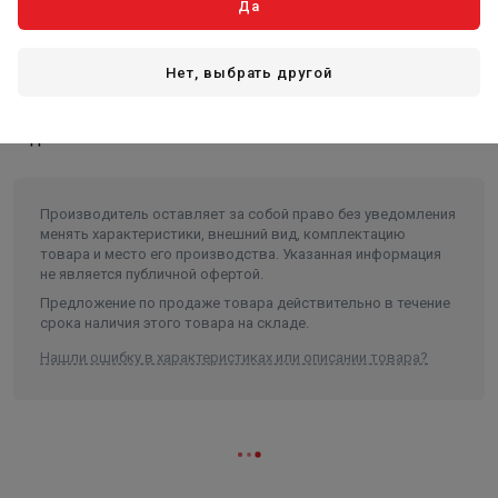
повышает скорость и удобство монтажа, а так же
Да
обеспечивает удобство эксплуатации.
Нет, выбрать другой
Циркуляционный насос не входит в комплект поставки
так как подбирается по проекту и заказывается
отдельно!
Производитель оставляет за собой право без уведомления
менять характеристики, внешний вид, комплектацию
товара и место его производства. Указанная информация
не является публичной офертой.
Предложение по продаже товара действительно в течение
срока наличия этого товара на складе.
Нашли ошибку в характеристиках или описании товара?