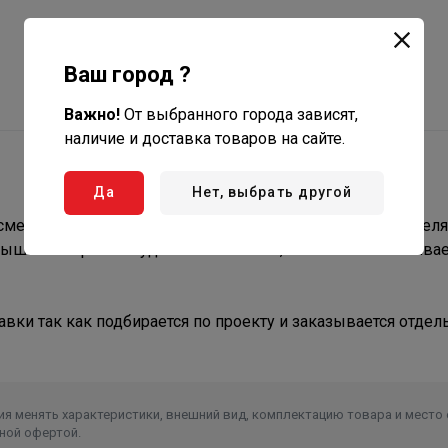
Ваш город ?
Важно!
От выбранного города зависят,
наличие и доставка товаров на сайте.
Да
Нет, выбрать другой
смесителя предназначена для обвязки контура потребителя
ышает скорость и удобство монтажа, а так же обеспечива
вки так как подбирается по проекту и заказывается отдел
я менять характеристики, внешний вид, комплектацию товара и место 
ной офертой.