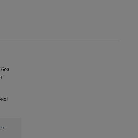
 без
ет
ьно!
его