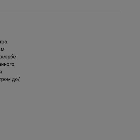
ра.
м.
 резьбе
анного
я
тром до/