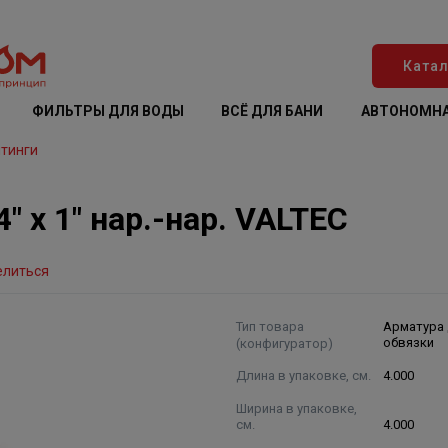
Катал
ФИЛЬТРЫ ДЛЯ ВОДЫ
ВСЁ ДЛЯ БАНИ
АВТОНОМНА
тинги
" х 1" нар.-нар. VALTEC
елиться
Тип товара
Арматура
(конфигуратор)
обвязки
Длина в упаковке, см.
4.000
Ширина в упаковке,
см.
4.000