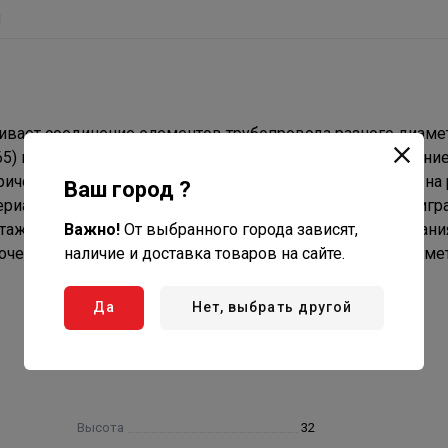
ы
ивает соединение элементов трубопровода разного диамет
165) горячим штампованием с последующим никелирование
ическая трубная, ГОСТ 6357, ISO 228, EN10226). Насечки на
Ваш город ?
ала (например, сантехнического льна). Наличие шестигр
Важно!
От выбранного города зависят,
онтаж соединения. Максимальная температура использовани
наличие и доставка товаров на сайте.
бочем давлении 2,7/1,7 бар – для моделей условным диаме
Да
Нет, выбрать другой
Высота
32