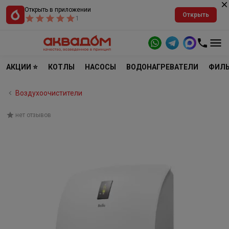
Открыть в приложении
Открыть
1
АКЦИИ ⭐
КОТЛЫ
НАСОСЫ
ВОДОНАГРЕВАТЕЛИ
ФИЛЬ
Воздухоочистители
нет отзывов