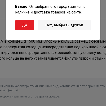
Важно!
От выбранного города зависят,
наличие и доставка товаров на сайте.
Да
Нет, выбрать другой
0,9 в колодец d 1500 мм. Опорные кольца размещаются м
те перекрытия колодца непосредственно под крышкой лю
онтируются непосредственно в железобетонную стену коло
о кольца на него устанавливается фильтр-патрон и стыки
я менять характеристики, внешний вид, комплектацию товара и место 
ной офертой.
 срока наличия этого товара на складе.